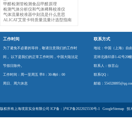
甲醛检测管检测食品甲醛原理
检测气体分析仪和气体稀释校准仪
气体流量校准器中刻流是什么意思
ALICAT艾里卡特质量流量计选型指南
工作时间
联系方式
为了避免不必要的等待，敬请注意我们的工作时
地址：中国（上海）自
间 。以下是我们的正常工作时间，中国大陆法定
宏祥北路83弄1-42号20幢
节假日除外。
联系人：徐言山
工作时间：周一至周五 早8：30-晚6：00
联系QQ：
周日、周六休息
邮箱：554328895@qq.co
版权所有上海境宣实业有限公司 ICP备：
沪ICP备2022025530号-1
GoogleSitemap
技