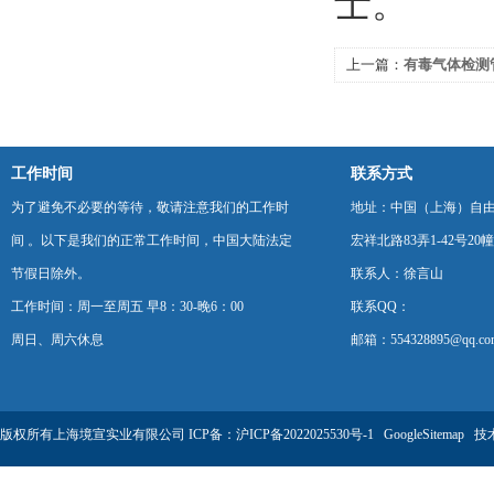
士。
上一篇：
有毒气体检测
工作时间
联系方式
为了避免不必要的等待，敬请注意我们的工作时
地址：中国（上海）自
间 。以下是我们的正常工作时间，中国大陆法定
宏祥北路83弄1-42号20幢
节假日除外。
联系人：徐言山
工作时间：周一至周五 早8：30-晚6：00
联系QQ：
周日、周六休息
邮箱：554328895@qq.co
版权所有上海境宣实业有限公司 ICP备：
沪ICP备2022025530号-1
GoogleSitemap
技