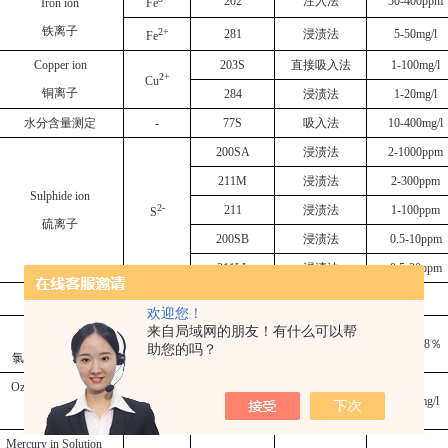
202
注入法
50-400ppm
Iron ion
Fe
铁离子
2+
281
浸渍法
5-50mg/l
Fe
Copper ion
203S
直接吸入法
1-100mg/l
2+
Cu
铜离子
284
浸渍法
1-20mg/l
水分含量测定
-
77S
吸入法
10-400mg/l
200SA
浸渍法
2-1000ppm
211M
浸渍法
2-300ppm
Sulphide ion
2-
211
浸渍法
1-100ppm
S
硫离子
200SB
浸渍法
0.5-10ppm
211LL
浸渍法
0.5-20ppm
-
氟离子
27
定性
－
F
欢迎您！
Salinity
来自局域网的朋友！有什么可以帮
NaCl
205SL
吸入法
0.01-0.8
％
助您的吗？
氯化钠（盐浓度）
Ozone in Solution
O
218
浸渍法
1-10 mg/l
3
臭氧
Mercury in Solution