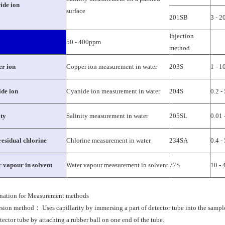
ide ion
surface
201SB
3 - 
Injection
50 - 400ppm
method
r ion
Copper ion measurement in water
203S
1 - 
de ion
Cyanide ion measurement in water
204S
0.2 -
ity
Salinity measurement in water
205SL
0.01 
residual chlorine
Chlorine measurement in water
234SA
0.4 -
 vapour in solvent
Water vapour measurement in solvent
77S
10 -
nation for Measurement methods
sion method： Uses capillarity by immersing a part of detector tube into the sampl
tector tube by attaching a rubber ball on one end of the tube.