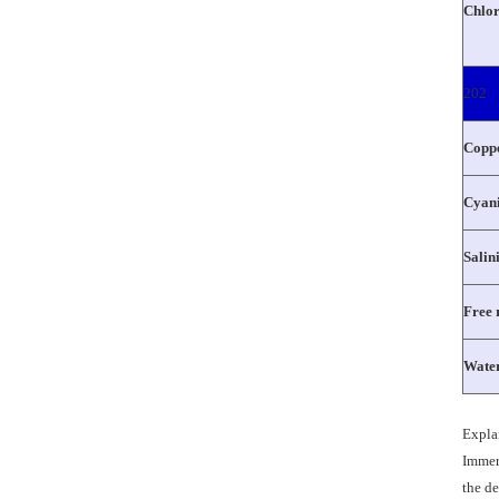
Chlor
202
Coppe
Cyani
Salin
Free 
Water
Expla
Immer
the de