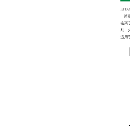
KITA
简易
铬离
剂、
适用