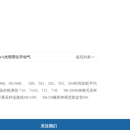
GAWA光明理化手动气
返回列表>>
H、901NHL
500、501、502、503、504时间加权平均
染的检测管 710、710A、721、730
SR-200R伸展式采样
远距离采样连接线SH-10N
SH-5N橡胶伸展型胶皮管SH-
关注我们