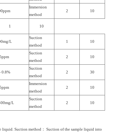
Immersion
200ppm
2
10
method
1
10
Suction
100mg/L
1
10
method
Suction
 5ppm
2
10
method
Suction
- 0.8%
2
30
method
Immersion
 5ppm
2
10
method
Suction
 400mg/L
2
10
method
e liquid. Suction method： Suction of the sample liquid into