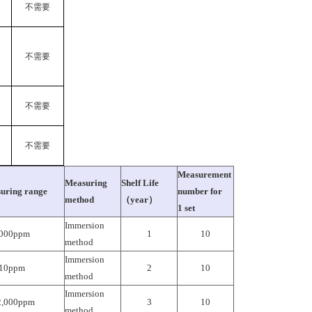
不需要
不需要
不需要
不需要
Measurement
Measuring
Shelf Life
uring range
number for
method
（year）
1 set
Immersion
1,000ppm
1
10
method
Immersion
- 10ppm
2
10
method
Immersion
 2,000ppm
3
10
method