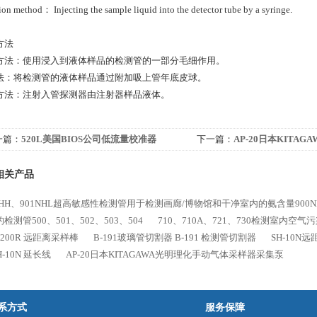
ion method： Injecting the sample liquid into the detector tube by a syringe.
方法
方法：使用浸入到液体样品的检测管的一部分毛细作用。
法：将检测管的液体样品通过附加吸上管年底皮球。
方法：注射入管探测器由注射器样品液体。
一篇：
520L美国BIOS公司低流量校准器
下一篇：
AP-20日本KITA
ender 520L 5-500ml/min
体采样器采集泵
相关产品
NHH、901NHL超高敏感性检测管用于检测画廊/博物馆和干净室内的氨含量900NH
检测管500、501、502、503、504
710、710A、721、730检测室内空气污
-200R 远距离采样棒
B-191玻璃管切割器 B-191 检测管切割器
SH-10N
H-10N 延长线
AP-20日本KITAGAWA光明理化手动气体采样器采集泵
系方式
服务保障