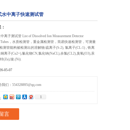
式水中离子快速测试管
述：
子测试管 List of Dissolved Ion Measurement Detector
tector Tubes，水质检测管，重金属检测管，简易快速检测管，可测量
管能构被检测出的溶解物:硫离子(S-2), 氯离子(CL-1) , 铁离
+),铜离子(Cu2+),氰化物CN,氯化钠(NaCL),余氯(CL2),臭氧(O3),汞
锌(Zu),镍.(Ni).
-05-07
们：554328895@qq.com
1
：
留言