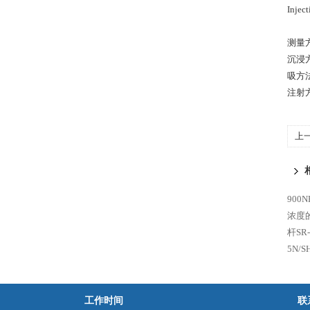
Inject
测量
沉浸
吸方
注射
上
Def
900
浓度的
杆SR
5N/S
工作时间
联