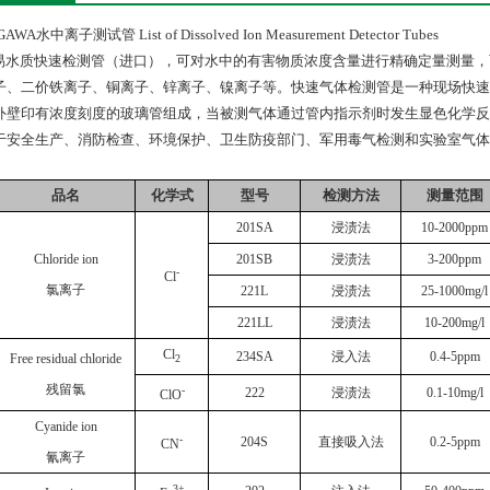
GAWA水中离子测试管 List of Dissolved Ion Measurement Detector Tubes
水质快速检测管（进口），可对水中的有害物质浓度含量进行精确定量测量，
子、二价铁离子、铜离子、锌离子、镍离子等。快速气体检测管是一种现场快速
外壁印有浓度刻度的玻璃管组成，当被测气体通过管内指示剂时发生显色化学反
于安全生产、消防检查、环境保护、卫生防疫部门、军用毒气检测和实验室气体
品名
化学式
型号
检测方法
测量范围
201SA
浸渍法
10-2000ppm
Chloride ion
201SB
浸渍法
3-200ppm
-
Cl
氯离子
221L
浸渍法
25-1000mg/l
221LL
浸渍法
10-200mg/l
Cl
234SA
浸入法
0.4-5ppm
Free residual chloride
2
残留氯
-
222
浸渍法
0.1-10mg/l
ClO
Cyanide ion
-
204S
直接吸入法
0.2-5ppm
CN
氰离子
3+