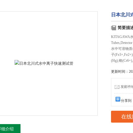
日本北川
简要描
KITAGAWA水中离
Tubes,De
水中可溶物质检测
子(Fe3+,Fe2
(Hg),铬(Cr6+),
更新时间：2026
发邮件给我
分享到
在线
详细介绍