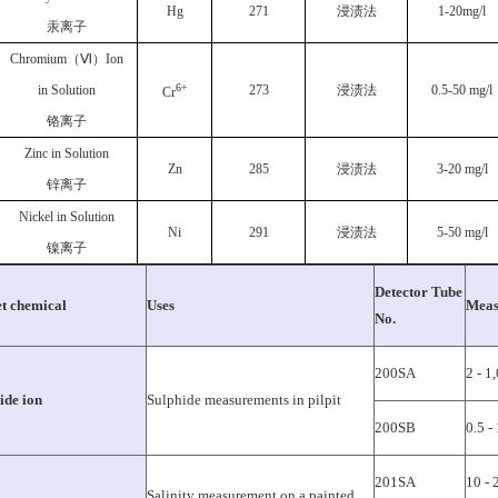
Hg
271
浸渍法
1-20mg/l
汞离子
Chromium（Ⅵ）Ion
6+
in Solution
273
浸渍法
0.5-50 mg/l
Cr
铬离子
Zinc in Solution
Zn
285
浸渍法
3-20 mg/l
锌离子
Nickel in Solution
Ni
291
浸渍法
5-50 mg/l
镍离子
Detector Tube
t chemical
Uses
Meas
No.
200SA
2 - 
ide ion
Sulphide measurements in pilpit
200SB
0.5 
201SA
10 -
Salinity measurement on a painted