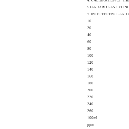
4. CALIBRATION OF TH
STANDARD GAS CYLIN
5. INTERFERENCE AND 
10
20
40
60
80
100
120
140
160
180
200
220
240
260
100ml
ppm