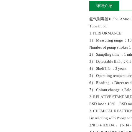
详细介绍
氨气测毒管105SC AMMONI
Tube 05SC
1. PERFORMANCE
1） Measuring range ：10
Number of pump stroke
2） Sampling time ：1 min
3） Detectable limit ：
4） Shelf life ：3 years
5） Operating temperat
6） Reading ：Direct readin
7） Colour change ：Pale 
2. RELATIVE STANDARD
RSD-low：10％ RSD-m
3. CHEMICAL REACTIO
By reacting with Phosphori
2NH3＋H3PO4→（NH4）