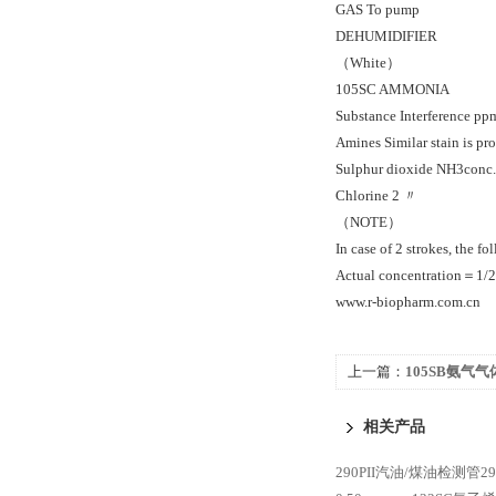
GAS To pump
DEHUMIDIFIER
（White）
105SC AMMONIA
Substance Interference pp
Amines Similar stain is pr
Sulphur dioxide NH3conc.×
Chlorine 2 〃
（NOTE）
In case of 2 strokes, the f
Actual concentration＝1/2
www.r-biopharm.com.cn
上一篇：
105SB氨气气
AMMONIA NH3 0.5-1
相关产品
290PII汽油/煤油检测管290