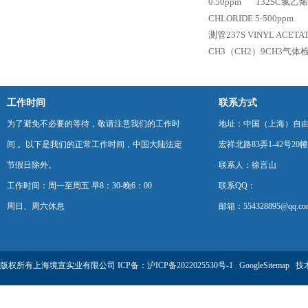
0.50ppm
132SC氯乙烯C
CHLORIDE 5-500ppm
测管237S VINYL ACETAT
CH3（CH2）9CH3气体检测
工作时间
联系方式
为了避免不必要的等待，敬请注意我们的工作时
地址：中国（上海）自
间 。以下是我们的正常工作时间，中国大陆法定
宏祥北路83弄1-42号20幢
节假日除外。
联系人：徐言山
工作时间：周一至周五 早8：30-晚6：00
联系QQ：
周日、周六休息
邮箱：554328895@qq.co
版权所有上海境宣实业有限公司 ICP备：
沪ICP备2022025530号-1
GoogleSitemap
技