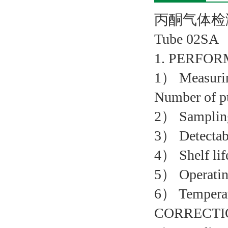
丙酮气体检测管1
Tube 02SA
1. PERFO
1） Measuri
Number of 
2） Sampling
3） Detectab
4） Shelf li
5） Operati
6） Tempera
CORRECTI