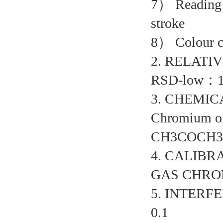
7） Reading ：
stroke
8） Colour 
2. RELATI
RSD-low：
3. CHEMIC
Chromium ox
CH3COCH
4. CALIBR
GAS CHR
5. INTERF
0.1