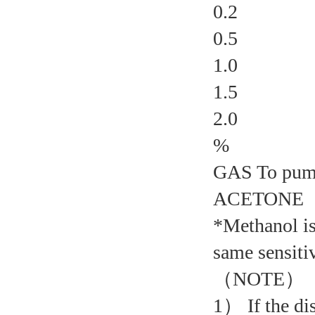
0.2
0.5
1.0
1.5
2.0
%
GAS To pu
ACETONE
*Methanol is 
same sensiti
（NOTE）
1） If the dis