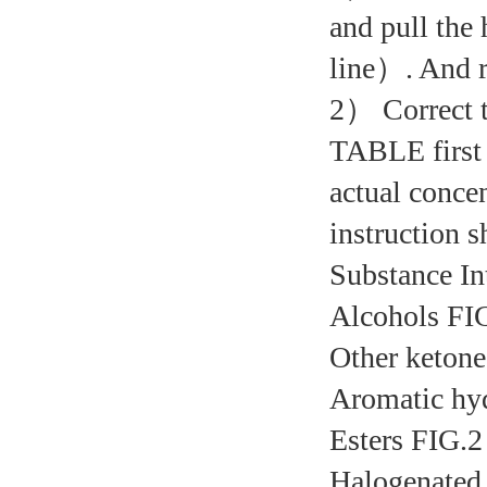
and pull the
line）. And re
2） Correct
TABLE first 
actual conce
instruction s
Substance In
Alcohols FIG
Other keto
Aromatic h
Esters FIG
Halogenated 