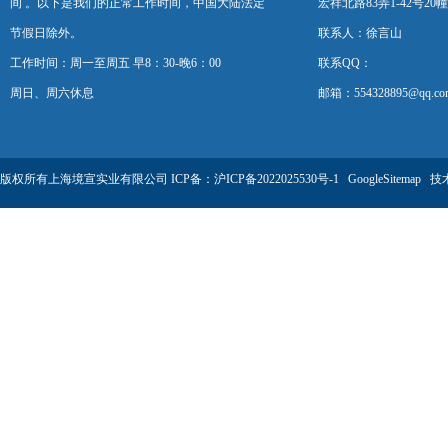
间 。以下是我们的正常工作时间，中国大陆法定
宏祥北路83弄1-42号20幢
节假日除外。
联系人：徐言山
工作时间：周一至周五 早8：30-晚6：00
联系QQ：
周日、周六休息
邮箱：554328895@qq.co
版权所有上海境宣实业有限公司 ICP备：
沪ICP备2022025530号-1
GoogleSitemap
技