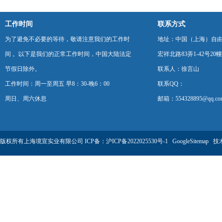
工作时间
联系方式
为了避免不必要的等待，敬请注意我们的工作时
地址：中国（上海）自
间 。以下是我们的正常工作时间，中国大陆法定
宏祥北路83弄1-42号20幢
节假日除外。
联系人：徐言山
工作时间：周一至周五 早8：30-晚6：00
联系QQ：
周日、周六休息
邮箱：554328895@qq.co
版权所有上海境宣实业有限公司 ICP备：
沪ICP备2022025530号-1
GoogleSitemap
技