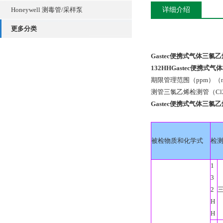
Honeywell 测毒管/采样泵
详细介绍
更多分类
Gastec便携式气体三氯
132HHGastec便携
期限管理范围（ppm）（n）
测管三氯乙烯检测管（Cl2
Gastec便携式气体三氯
被检物质和化学式
检
1
3
2
H
H