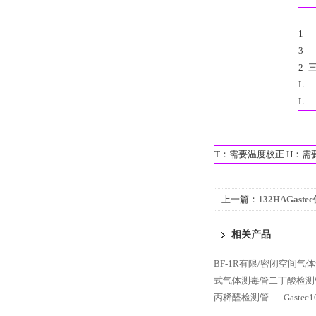
1
3
2
L
L
T：需要温度校正 H：需要
上一篇：
132HAGas
管
相关产品
BF-1R有限/密闭空间
式气体测毒管二丁酸检测
丙稀醛检测管
Gast