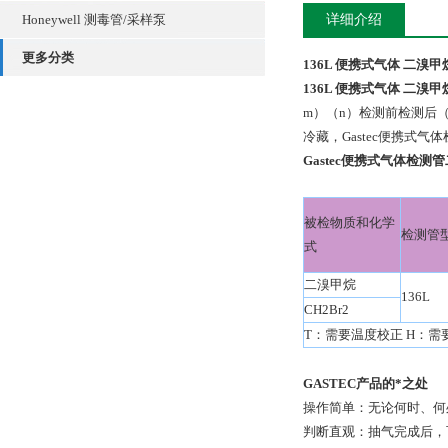
Honeywell 测毒管/采样泵
详细介绍
更多分类
136L 便携式气体 二溴
136L 便携式气体 二溴
m）（n）检测前检测后（年
冷藏，Gastec便携式气
Gastec便携式气体检测
被检物质和化学
检测管
式
二溴甲烷
136L
CH2Br2
T：需要温度校正 H：需要
GASTEC
产品的*之处
操作简单：无论何时、何
判断直观：抽气完成后，