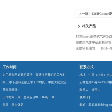
上一篇：
136HGast
相关产品
193Gastec便携式气体2
便携式气体甲硫醇检测管
蒸馏物检测管
1HH一
工作时间
联系方式
为了避免不必要的等待，敬请注意我们的工作时
地址：中国（上海）自
间 。以下是我们的正常工作时间，中国大陆法定
宏祥北路83弄1-42号20幢
节假日除外。
联系人：徐言山
工作时间：周一至周五 早8：30-晚6：00
联系QQ：
周日、周六休息
邮箱：554328895@qq.co