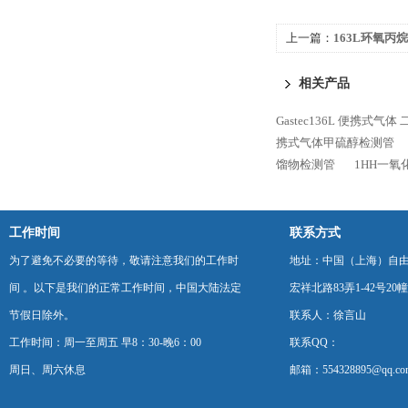
上一篇：
163L环氧丙烷
测管
相关产品
Gastec136L 便携式气
携式气体甲硫醇检测管
馏物检测管
1HH一氧
工作时间
联系方式
为了避免不必要的等待，敬请注意我们的工作时
地址：中国（上海）自
间 。以下是我们的正常工作时间，中国大陆法定
宏祥北路83弄1-42号20幢
节假日除外。
联系人：徐言山
工作时间：周一至周五 早8：30-晚6：00
联系QQ：
周日、周六休息
邮箱：554328895@qq.co