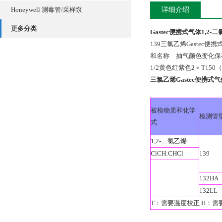
Honeywell 测毒管/采样泵
详细介绍
更多分类
Gastec便携式气体1,2
139三氯乙烯Gastec
和名称 抽气颜色变化保存备
1/2黄色红紫色2﹡T150（
三氯乙烯Gastec便携式
被检物质和化学
检测管
式
1,2-二氯乙烯
ClCH:CHCl
139
132HA
132LL
T：需要温度校正 H：需要