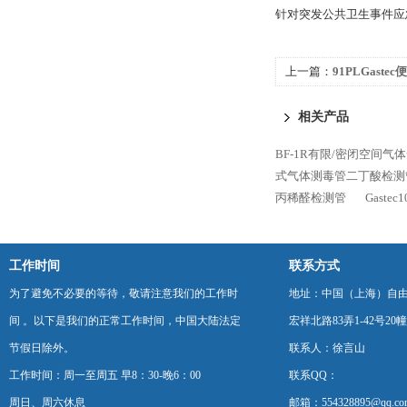
针对
突发公共卫生事件应
上一篇：
91PLGast
相关产品
BF-1R有限/密闭空间
式气体测毒管二丁酸检测
丙稀醛检测管
Gast
工作时间
联系方式
为了避免不必要的等待，敬请注意我们的工作时
地址：中国（上海）自
间 。以下是我们的正常工作时间，中国大陆法定
宏祥北路83弄1-42号20幢
节假日除外。
联系人：徐言山
工作时间：周一至周五 早8：30-晚6：00
联系QQ：
周日、周六休息
邮箱：554328895@qq.co