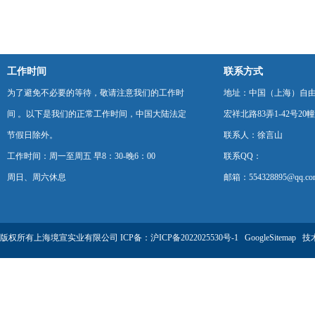
工作时间
联系方式
为了避免不必要的等待，敬请注意我们的工作时
地址：中国（上海）自
间 。以下是我们的正常工作时间，中国大陆法定
宏祥北路83弄1-42号20幢
节假日除外。
联系人：徐言山
工作时间：周一至周五 早8：30-晚6：00
联系QQ：
周日、周六休息
邮箱：554328895@qq.co
版权所有上海境宣实业有限公司 ICP备：
沪ICP备2022025530号-1
GoogleSitemap
技