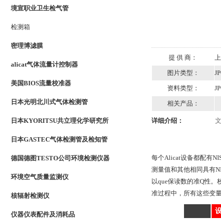
境宣职业卫生检气管
检测箱
密理博滤膜
提 供 商：
上
alicat气体流量计控制器
图片类型：
J
美国BIOS流量校准器
资料类型：
J
日本光明北川式气体检测管
相关产品：
日本KYORITSU共立理化学研究所
详细介绍：
日本GASTEC气体检测管及检知管
每个Alicat设备都配
德国德图TESTO公司环境检测仪器
测量值和其他相同具有N
环境空气质量监测仪
以que保读数的准Q性。
准过程中，所有这些变
核辐射检测仪
_
仪器仪表配件及消耗品