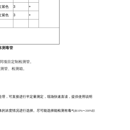
红紫色
3
+
红紫色
3
+
体测毒管
同项目定制检测管。
检测管、检测箱。
处理，可直接进行半定量测定，现场快速直读，提供使用说明
体的浓度情况进行选择。尽可能选择能检测有毒
气
体10%〜200%职