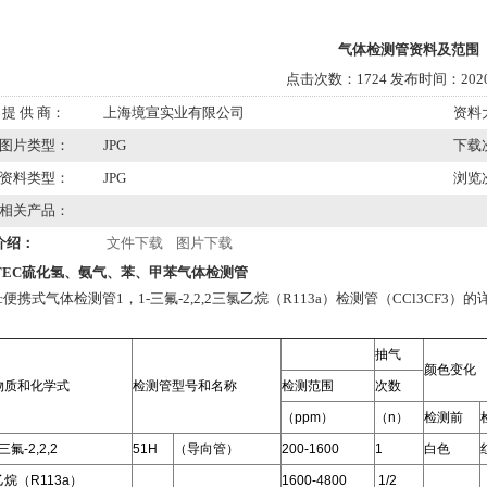
气体检测管资料及范围
点击次数：1724 发布时间：2020/
提 供 商：
上海境宣实业有限公司
资料
图片类型：
JPG
下载
资料类型：
JPG
浏览
相关产品：
介绍：
文件下载
图片下载
STEC硫化氢、氨气、苯、甲苯气体检测管
tec便携式气体检测管1，1-三氟-2,2,2三氯乙烷（R113a）检测管（CCl3CF3）
抽气
颜色变化
物质和化学式
检测管型号和名称
检测范围
次数
（ppm）
（n）
检测前
三氟-2,2,2
51H
（导向管）
200-1600
1
白色
烷（R113a）
1600-4800
1/2