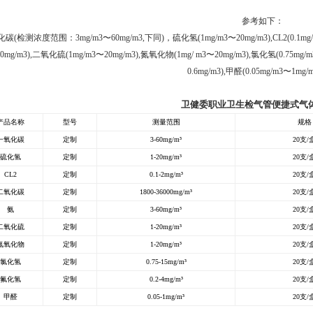
参考如下：
碳(检测浓度范围：3mg/m3〜60mg/m3,下同)，硫化氢(1mg/m3〜20mg/m3),CL2(0.1mg/m3
60mg/m3),二氧化硫(1mg/m3〜20mg/m3),氮氧化物(1mg/ m3〜20mg/m3),氯化氢(0.75mg/m
0.6mg/m3),甲醛(0.05mg/m3〜1mg
卫健委职业卫生检气管便捷式气
产品名称
型号
测量范围
规格
一氧化碳
定制
3-60mg/m³
20支/
硫化氢
定制
1-20mg/m³
20支/
CL2
定制
0.1-2mg/m³
20支/
二氧化碳
定制
1800-36000mg/m³
20支/
氨
定制
3-60mg/m³
20支/
二氧化硫
定制
1-20mg/m³
20支/
氮氧化物
定制
1-20mg/m³
20支/
氯化氢
定制
0.75-15mg/m³
20支/
氟化氢
定制
0.2-4mg/m³
20支/
甲醛
定制
0.05-1mg/m³
20支/