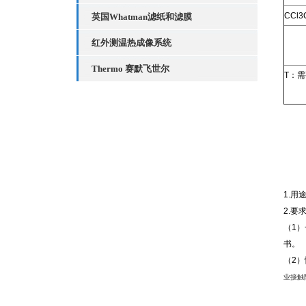
CCl3
英国Whatman滤纸和滤膜
红外测温热成像系统
Thermo 赛默飞世尔
T：
1.
2.要求
（1
书。
（2
业接触