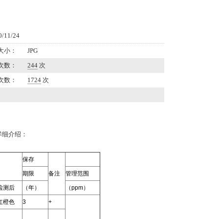
11/24
大小：
JPG
次数：
244
次
次数：
1724
次
的详细介绍：
保存
期限
备注
管理范围
检测后
（年）
（ppm）
红橙色
3
+