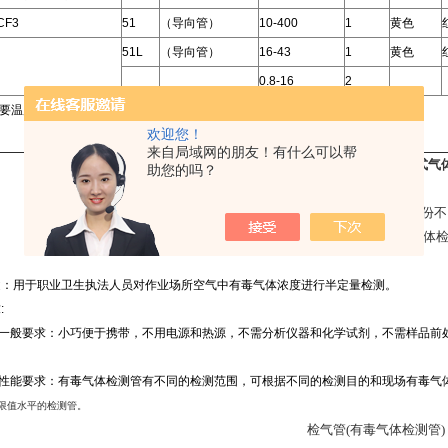
CF3
51
（导向管）
10-400
1
黄色
51L
（导向管）
16-43
1
黄色
0.8-16
2
需要温度校正 H：需要湿度校正 +：双管 ++：9支管 *：冷藏储存
欢迎您！
来自局域网的朋友！有什么可以帮
卫健委职业卫生检气管便捷式气
助您的吗？
定制检测仪，中国制造，可以更具不同省份不
​便捷式检测仪，内含：手泵、 11种气体
用途：用于职业卫生执法人员对作业场所空气中有毒气体浓度进行半定量检测。
:
）一般要求：小巧便于携带，不用电源和热源，不需分析仪器和化学试剂，不需样品前
）性能要求：有毒气体检测管有不同的检测范围，可根据不同的检测目的和现场有毒气
限值水平的检测管。
检气管(有毒气体检测管)