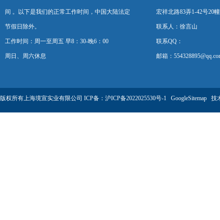
间 。以下是我们的正常工作时间，中国大陆法定
宏祥北路83弄1-42号20幢
节假日除外。
联系人：徐言山
工作时间：周一至周五 早8：30-晚6：00
联系QQ：
周日、周六休息
邮箱：554328895@qq.co
版权所有上海境宣实业有限公司 ICP备：
沪ICP备2022025530号-1
GoogleSitemap
技