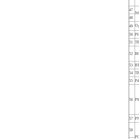
47
N
48
O
49
50
P
51
T
52
B
53
B
54
T
55
Pd
56
P
57
P
58
P