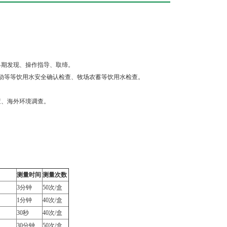
早期发现、操作指导、取缔。
活动等等饮用水安全确认检查、牧场农蓄等饮用水检查。
。
查、海外环境调查。
。
测量时间
测量次数
3分钟
50次/盒
1分钟
40次/盒
30秒
40次/盒
30分钟
50次/盒