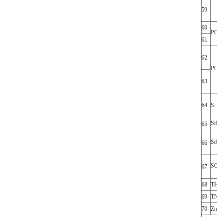
59
60
P
61
62
P
63
64
S
Si
65
Si
66
S
67
68
T
69
TN
70
Zn