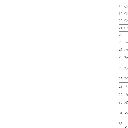
18
Cr
19
Cr
20
C
21
C
22
F
23
Fe
24
F
25
Fe
26
Fe
27
F
H
28
H
29
30
H
31
M
32
M