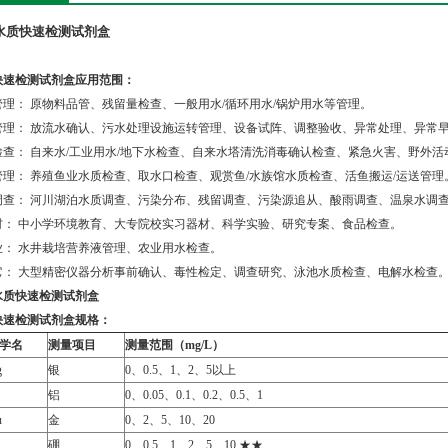
水质快速检测试剂盒
快速检测试剂盒应用范围：
管理： 原物料品管、残留量检查、一般用水/循环用水/锅炉用水等管理。
管理： 放流水确认、污水处理设施运转管理、设备试阵、调整验收、异常处理、异常
检查： 自来水/工业用水/地下水检查、自来水塔清洗消毒确认检查、紧急火害、野外
管理： 养殖鱼业水质检查、取水口检查、观赏鱼/水族馆水质检查、活鱼搬运/运送管理
调查： 河川湖泊水质调查、污染分布、残留调查、污染源追从、酸雨调查、温泉水调
材： 中小学环境教育、大专院校实习器材、科学实验、研究专案、食品检查。
业： 水井栽培营养液管理、农业用水检查。
它： 大型精密仪器分析事前确认、毒性检定、调查研究、泳池水质检查、电解水检查
水质快速检测试剂盒
快速检测试剂盒
规格：
学名
测量项目
测量范围（
mg/L
）
g
银
0、0.5、1、2、5以上
铝
0、0.05、0.1、0.2、0.5、1
u
金
0、2、5、10、20
硼
0、0.5、1、2、5、10 ★★