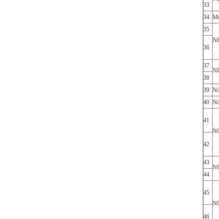
33
34
M
35
N
36
37
N
38
39
Ni
40
N
41
N
42
43
N
44
45
N
46