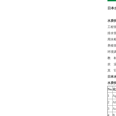
日本
水质
工程
排水
用水
养殖
环境
教 
农 
其 
日本
水质
No.
化
1
A
2
Al
3
A
4
B