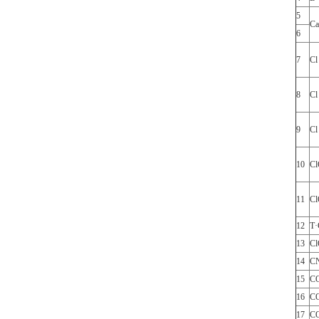
5
Ca
6
7
C
8
C
9
C
10
C
11
C
12
T·
13
Cl
14
C
15
C
16
C
17
C