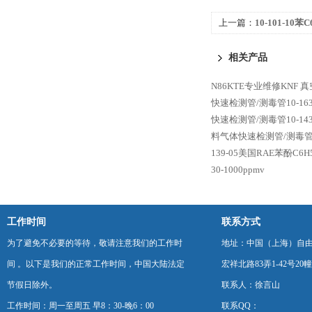
上一篇：
10-101-10
101-10 5-40ppmv
相关产品
N86KTE专业维修KNF 
快速检测管/测毒管10-163-3
快速检测管/测毒管10-143-1
料气体快速检测管/测毒管10-1
139-05美国RAE苯酚C6H
30-1000ppmv
工作时间
联系方式
为了避免不必要的等待，敬请注意我们的工作时
地址：中国（上海）自
间 。以下是我们的正常工作时间，中国大陆法定
宏祥北路83弄1-42号20幢
节假日除外。
联系人：徐言山
工作时间：周一至周五 早8：30-晚6：00
联系QQ：