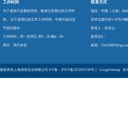
工作时间
联系方式
为了避免不必要的等待，敬请注意我们的工作时
地址：中国（上海）自
间 。以下是我们的正常工作时间，中国大陆法定
宏祥北路83弄1-42号20幢
节假日除外。
联系人：徐言山
工作时间：周一至周五 早8：30-晚6：00
联系QQ：
周日、周六休息
邮箱：554328895@qq.co
版权所有上海境宣实业有限公司 ICP备：
沪ICP备2022025530号-1
GoogleSitemap
技