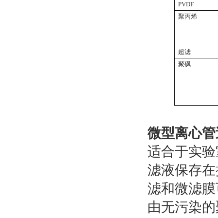
PVDF 
聚丙烯 0
0.45u
0.45
超滤
聚砜 30K
100K M
10K 
30K 
微型离心管
适合于实验
滤液保存在
滤和微滤膜可
由无污染的