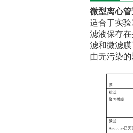
微型离心管
适合于实验
滤液保存在
滤和微滤膜可
由无污染的
膜 孔
粗滤
聚丙烯膜 
10um
10um
微滤
Anopor